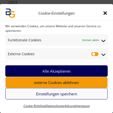
2023
2022
Cookie-Einstellungen
2021 (Pandemiebedingt ausgefallen)
2020 (Pandemiebedingt ausgefallen)
Wir verwenden Cookies, um unsere Website und unseren Service zu
optimieren.
2019
2018
Funktionale Cookies
Immer aktiv
2017
Externe Cookies
2016
Alle Akzeptieren
externe Cookies ablehnen
Einstellungen speichern
Cookie-Richtlinie
Datenschutzerklärung
Impressum